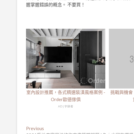
握掌握錯誤的概念。 不要買！
室內設計推薦，各式精選裝潢風格案例 -
挑戰與機會
Order歐德傢俱
AD | 字耕者
文
Previous
Previous