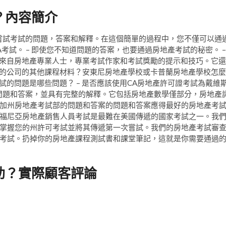
？內容簡介
次嘗試考試的問題，答案和解釋。在這個簡單的過程中，您不僅可以通
A考試。 – 即使您不知道問題的答案，也要通過房地產考試的秘密。 –
– 來自房地產專業人士，專業考試作家和考試獎勵的提示和技巧。它還
這樣的公司的其他課程材料？安東尼房地產學校或卡普蘭房地產學校怎麼
試的問題是哪些問題？ – 是否應該使用CA房地產許可證考試為戴維
試問題和答案，並具有完整的解釋。它包括房地產數學僅部分，房地產
加州房地產考試部的問題和答案的問題和答案應得最好的房地產考
福尼亞房地產銷售人員考試是最難在美國傳遞的國家考試之一。我
掌握您的州許可考試並將其傳遞第一次嘗試。我們的房地產考試審
考試。扔掉你的房地產課程測試書和課堂筆記，這就是你需要通過
助？實際顧客評論