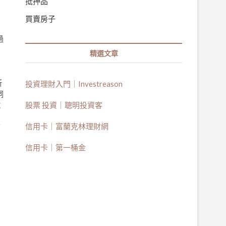
抵押品
買賣房子
過
精選文章
斯
投資理財入門｜Investreason
詞
試
股票 投資｜聰明投資客
們
信用卡｜富蘭克林理財網
查
的
信用卡｜第一桶金