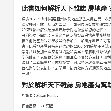
此書如何解析天下雜誌 房地產
通過2021年加利福尼亞州的房地產銷售人員在第一
國家許可考試，您還將學習： – 如何快速有效地研究C
如何輕鬆地解決硬房地產數學問題並消除您的恐懼。 
將回答以下問題： – 我是否需要像盟軍房地產學校
樣？他們甚至是好學校是否參加？ – 加州房地產許可考
書？此房地產學習指南包含超過1200多個房地產考
彙考試以及加州國家考試問題和答案。您將收到類似於
準備計劃，以便讓您通過，而且它不會比這更好。加利
編制了這本簡單的考試凱旋書，可以快速輕鬆地準備您
旨在幫助您以最快，最簡單，最有效的方式通過房地產
一切！
對於解析天下雜誌 房地產有幫
評論者：Susan Healey
評論星級：2.0 顆星