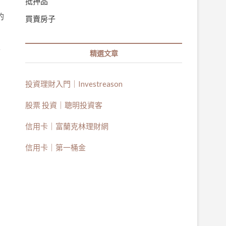
抵押品
的
買賣房子
哥
精選文章
投資理財入門｜Investreason
股票 投資｜聰明投資客
信用卡｜富蘭克林理財網
信用卡｜第一桶金