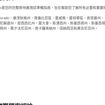
Audio是您的完整房地產測試準備指南，旨在幫助您了解所有必要和重要
lorado，康涅狄格州，哥倫比亞區，夏威夷，愛荷華區，肯塔基州，
尼蘇達州，密西西比州，蒙大拿，新澤西州，新墨西哥州，新墨西
岡州，賓夕法尼亞州，南卡羅來納州，田納西亞和弗吉尼亞州。