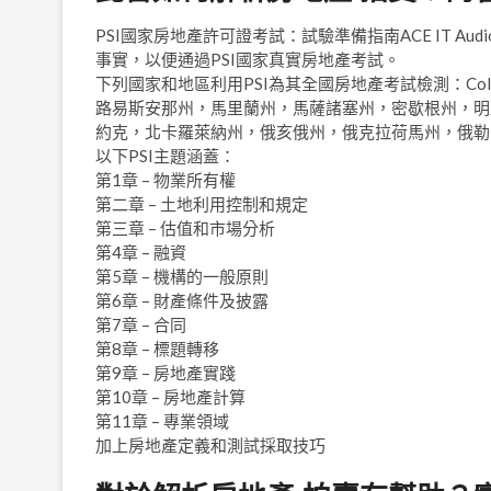
PSI國家房地產許可證考試：試驗準備指南ACE IT 
事實，以便通過PSI國家真實房地產考試。
下列國家和地區利用PSI為其全國房地產考試檢測：Co
路易斯安那州，馬里蘭州，馬薩諸塞州，密歇根州，明
約克，北卡羅萊納州，俄亥俄州，俄克拉荷馬州，俄勒
以下PSI主題涵蓋：
第1章 – 物業所有權
第二章 – 土地利用控制和規定
第三章 – 估值和市場分析
第4章 – 融資
第5章 – 機構的一般原則
第6章 – 財產條件及披露
第7章 – 合同
第8章 – 標題轉移
第9章 – 房地產實踐
第10章 – 房地產計算
第11章 – 專業領域
加上房地產定義和測試採取技巧