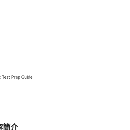
Test Prep Guide
容簡介