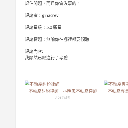
記住問題，而且你會沒事的。
評論者：ginacrev
評論星級：5.0 顆星
評論標題：無論你在哪裡都要傾聽
評論內容:
我顯然已經進行了考驗
不動產糾紛律師＿林明忠不動產律師
不動產專
AD | 字耕者