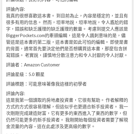
評論內容:
我真的很想喜歡這本書。 到目前為止，內容是穩定的，並且有
很多有用的信息。 然而，坦率地說，坦率地說，令人尷尬的錯
字，錯誤和缺乏護理的缺乏護理的數量。 考慮到提交人應該是
BiggerPockets.com的牽頭編輯，這是令人諷刺意味的是，儘
管這是這本書的第二版，這本書是如此可怕的編輯。 即使是書
的背面，通常首先要決定他們是否想購買這本書，那麼包含拼
寫錯誤。 老實說，謹慎地分散注意力和令人討厭的令人討厭。
評論者：Amazon Customer
評論星級：5.0 顆星
評論標題：可能意味著像我這樣的初學者
評論內容:
這是我第一個讀取的房地產投資書，它很有幫助。 作者解釋的
方式的方式很容易理解，但這似乎也更適合新手投資者。 我一
次剛剛完成建造財富，它有更多的東西進入了東西的數字，但
仍然可能更多的新手投資者。 我剛開始每個投資者需要了解現
金流量的內容 – 這在此處涉及更高級的數字。