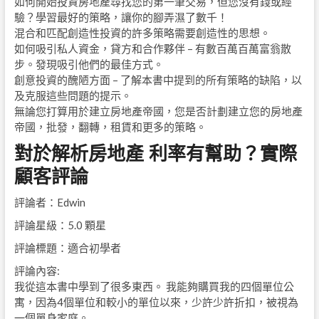
如何開始投資房地產尋找您的第一筆交易，但您沒有錢或經
驗？學習最好的策略，讓你的腳弄濕了數千！
混合和匹配創造性投資的許多策略需要創造性的思想。
如何吸引私人資金，貸方和合作夥伴 – 有數百萬百萬富翁散
步。發現吸引他們的最佳方式。
創意投資的醜陋方面 – 了解本書中提到的所有策略的缺陷，以
及克服這些問題的提示。
無論您打算用於建立房地產帝國，您是否計劃建立您的房地產
帝國，批發，翻轉，租賃和更多的策略。
對於解析房地產 利率有幫助？實際
顧客評論
評論者：Edwin
評論星級：5.0 顆星
評論標題：適合初學者
評論內容:
我從這本書中學到了很多東西。 我能夠購買我的四個單位公
寓，因為4個單位和較小的單位以來，少許少許折扣，被視為
一個單身家庭。