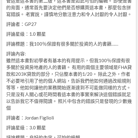
管這是這本書的第二版，這本書是如此可怕的編輯。 即使是書
的背面，通常首先要決定他們是否想購買這本書，那麼包含拼
寫錯誤。 老實說，謹慎地分散注意力和令人討厭的令人討厭。
評論者：GP27
評論星級：1.0 顆星
評論標題：我100％保證有很多關於投資的人的書籍……
評論內容:
雖然這本書對初學者有基本的有用提示，但我100％保證有很
多關於投資房地產的人的書籍。 有用的兩個主要領域是FHA貸
款和203K貸款的部分，只佔整本書的1/20。 除此之外，作者
不必要地引用了他的個人網站，告訴我們他如何通過改組規則
等等，他如何讓他的業務開始逐漸達到不可能做同樣的方式。
只是沒有人關心或花時間看這本書的事實來解決這個錯誤就足
以告訴我它不值得閱讀。 照片中包含的錯誤只是發現的少數幾
個
評論者：Jordan Figlioli
評論星級：3.0 顆星
評論標題：良好的內容，可怕的編輯