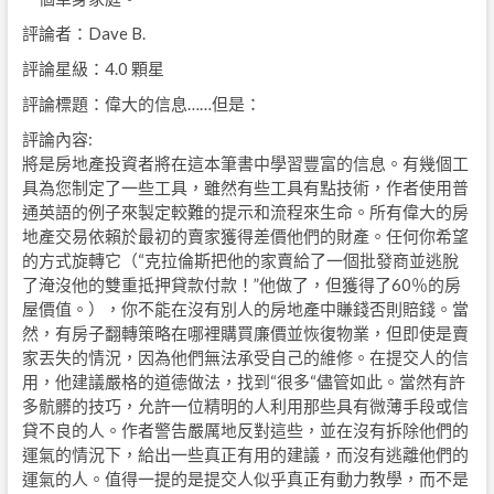
評論者：Dave B.
評論星級：4.0 顆星
評論標題：偉大的信息……但是：
評論內容:
將是房地產投資者將在這本筆書中學習豐富的信息。有幾個工
具為您制定了一些工具，雖然有些工具有點技術，作者使用普
通英語的例子來製定較難的提示和流程來生命。所有偉大的房
地產交易依賴於最初的賣家獲得差價他們的財產。任何你希望
的方式旋轉它（“克拉倫斯把他的家賣給了一個批發商並逃脫
了淹沒他的雙重抵押貸款付款！”他做了，但獲得了60％的房
屋價值。），你不能在沒有別人的房地產中賺錢否則賠錢。當
然，有房子翻轉策略在哪裡購買廉價並恢復物業，但即使是賣
家丟失的情況，因為他們無法承受自己的維修。在提交人的信
用，他建議嚴格的道德做法，找到“很多“儘管如此。當然有許
多骯髒的技巧，允許一位精明的人利用那些具有微薄手段或信
貸不良的人。作者警告嚴厲地反對這些，並在沒有拆除他們的
運氣的情況下，給出一些真正有用的建議，而沒有逃離他們的
運氣的人。值得一提的是提交人似乎真正有動力教學，而不是