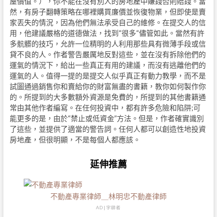
屋價值。），你不能在沒有別人的房地產中賺錢否則賠錢。當
然，有房子翻轉策略在哪裡購買廉價並恢復物業，但即使是賣
家丟失的情況，因為他們無法承受自己的維修。在提交人的信
用，他建議嚴格的道德做法，找到“很多“儘管如此。當然有許
多骯髒的技巧，允許一位精明的人利用那些具有微薄手段或信
貸不良的人。作者警告嚴厲地反對這些，並在沒有拆除他們的
運氣的情況下，給出一些真正有用的建議，而沒有逃離他們的
運氣的人。值得一提的是提交人似乎真正有動力教學，而不是
試圖通過銷售你和賣給你的財富無盡的書籍，教你如何製作你
的。所提到的大多數額外資源是免費的，所提到的其他書籍通
常由其他作者編寫。在任何投資中，都有許多危險和陷阱;可
能更多的是，由於“禁止或低資金”方法。但是，作者確實識別
了這些，並提供了適當的警告詞。任何人都可以創造性地投資
房地產，但很明顯，不是每個人都應該。
延伸推薦
不動產專業律師＿林明忠不動產律師
AD | 字耕者