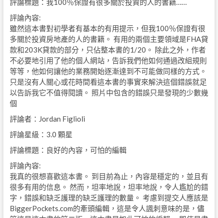
評論標題：我100％保證有很多關於投資的人的書籍……
評論內容:
雖然這本書對初學者有基本的有用提示，但我100％保證有很
多關於投資房地產的人的書籍。 有用的兩個主要領域是FHA貸
款和203K貸款的部分，只佔整本書的1/20。 除此之外，作者
不必要地引用了他的個人網站，告訴我們他如何通過改組規則
等等，他如何讓他的業務開始逐漸達到不可能做同樣的方式。
只是沒有人關心或花時間看這本書的事實來解決這個錯誤就足
以告訴我它不值得閱讀。 照片中包含的錯誤只是發現的少數幾
個
評論者：Jordan Figlioli
評論星級：3.0 顆星
評論標題：良好的內容，可怕的編輯
評論內容:
我真的很想喜歡這本書。 到目前為止，內容是穩定的，並且有
很多有用的信息。 然而，坦率地說，坦率地說，令人尷尬的錯
字，錯誤和缺乏護理的缺乏護理的數量。 考慮到提交人應該是
BiggerPockets.com的牽頭編輯，這是令人諷刺意味的是，儘