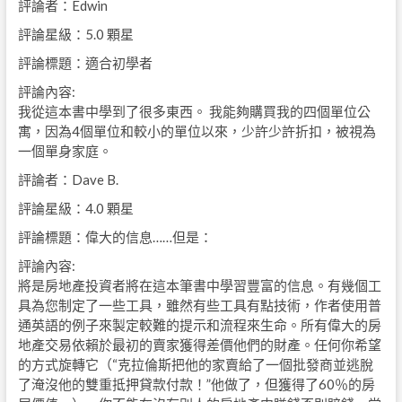
評論者：Edwin
評論星級：5.0 顆星
評論標題：適合初學者
評論內容:
我從這本書中學到了很多東西。 我能夠購買我的四個單位公
寓，因為4個單位和較小的單位以來，少許少許折扣，被視為
一個單身家庭。
評論者：Dave B.
評論星級：4.0 顆星
評論標題：偉大的信息……但是：
評論內容:
將是房地產投資者將在這本筆書中學習豐富的信息。有幾個工
具為您制定了一些工具，雖然有些工具有點技術，作者使用普
通英語的例子來製定較難的提示和流程來生命。所有偉大的房
地產交易依賴於最初的賣家獲得差價他們的財產。任何你希望
的方式旋轉它（“克拉倫斯把他的家賣給了一個批發商並逃脫
了淹沒他的雙重抵押貸款付款！”他做了，但獲得了60％的房