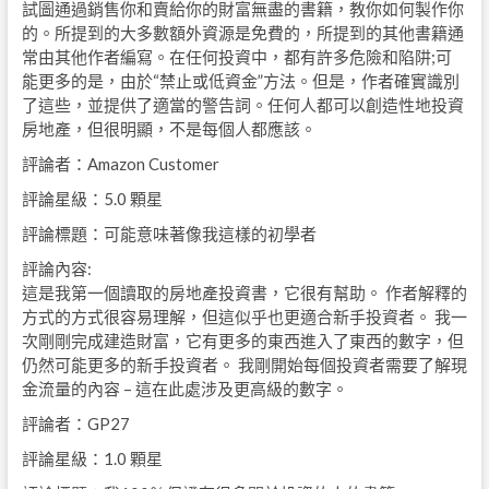
試圖通過銷售你和賣給你的財富無盡的書籍，教你如何製作你
的。所提到的大多數額外資源是免費的，所提到的其他書籍通
常由其他作者編寫。在任何投資中，都有許多危險和陷阱;可
能更多的是，由於“禁止或低資金”方法。但是，作者確實識別
了這些，並提供了適當的警告詞。任何人都可以創造性地投資
房地產，但很明顯，不是每個人都應該。
評論者：Amazon Customer
評論星級：5.0 顆星
評論標題：可能意味著像我這樣的初學者
評論內容:
這是我第一個讀取的房地產投資書，它很有幫助。 作者解釋的
方式的方式很容易理解，但這似乎也更適合新手投資者。 我一
次剛剛完成建造財富，它有更多的東西進入了東西的數字，但
仍然可能更多的新手投資者。 我剛開始每個投資者需要了解現
金流量的內容 – 這在此處涉及更高級的數字。
評論者：GP27
評論星級：1.0 顆星