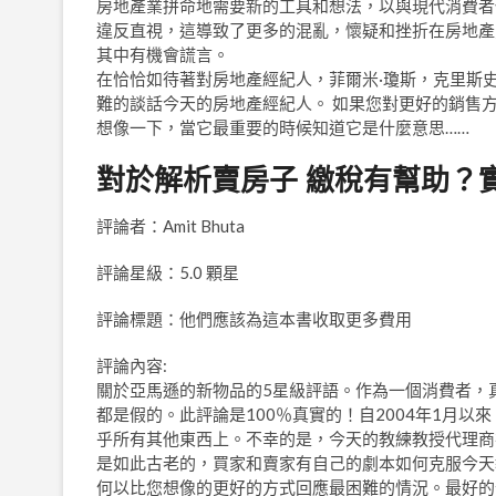
房地產業拼命地需要新的工具和想法，以與現代消費者
違反直視，這導致了更多的混亂，懷疑和挫折在房地產
其中有機會謊言。
在恰恰如待著對房地產經紀人，菲爾米·瓊斯，克里斯史
難的談話今天的房地產經紀人。 如果您對更好的銷售
想像一下，當它最重要的時候知道它是什麼意思……
對於解析賣房子 繳稅有幫助？
評論者：Amit Bhuta
評論星級：5.0 顆星
評論標題：他們應該為這本書收取更多費用
評論內容:
關於亞馬遜的新物品的5星級評語。作為一個消費者，
都是假的。此評論是100％真實的！自2004年1月
乎所有其他東西上。不幸的是，今天的教練教授代理商
是如此古老的，買家和賣家有自己的劇本如何克服今天
何以比您想像的更好的方式回應最困難的情況。最好的