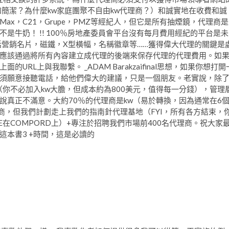
簡潔？為什麼kw家庭團聚不自由kw代理商？）和誠實地在收費和誠
Max，C21，Grupe，PMZ等經紀人，但它是所有抽煙鏡，代理商是
是牛奶！ !! 100％房地產委員會平台沒有每月費用經紀的平台是未
/包括營銷名片，磁鐵，X型橫幅，名稱徽章等……獲得偉大代理的關鍵是
應該通過將所有內容建立成代理的後端來保存代理的代理費用。如
L上與我聯繫。 _ADAM Barakzaifinal思想，如果你想打開
須願意接聽電話，給他們偉大的建議，只是一個朋友。老實說，除
（你不必加入kw大膽，但成本約為800美元，值得每一分錢），管理
說真正不滿意。大約70％的代理商是kw（易於轉換，因為通常在6
價值）代理商，但我們計劃走上我們的指南針代理基地（FYI，所有各方結束，
S DOOME在COMPORD上）+專注於招聘我們市場前400名代理商。祝大家
本書3 +時間，這是必讀的