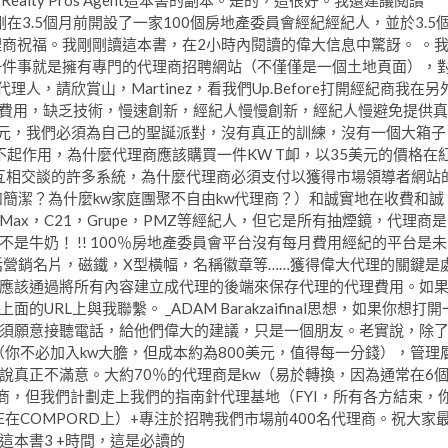
alty Pros Agent這本書的副本。是的，這很好。我還建議閱讀
在3.5個月前開設了一家100個房地產委員會經紀經紀人，並於3.5
理商祝福。我剛剛讀這本書，在2小時內閱讀的偉大信息中驚訝。 。
一件事就是擁有專門的代理商招聘網站（不僅僅是一個土地頁面），
人，請欣賞山，Martinez，看我們Up.Before打開經紀商我在另
取每月費用，缺乏技術，慢速創新，經紀人慢慢創新，經紀人慢避免提供真
美元，我們必須為自己的聖誕派對，沒有真正的訓練，沒有一個大箱子
 App不起作用，為什麼代理商應該購買一件KW T卹，以35美元的價格在
們互相交談的許多系統，為什麼代理商必須支付以獲得市場領導者網站
簡潔？為什麼kw家庭團聚不自由kw代理商？）和誠實地在收費和誠
Max，C21，Grupe，PMZ等經紀人，但它是所有抽煙鏡，代理商是
是牛奶！ !! 100％房地產委員會平台沒有每月費用經紀的平台是未
/包括營銷名片，磁鐵，X型橫幅，名稱徽章等……獲得偉大代理的關鍵是
應該通過將所有內容建立成代理的後端來保存代理的代理費用。如
L上與我聯繫。 _ADAM Barakzaifinal思想，如果你想打開
須願意接聽電話，給他們偉大的建議，只是一個朋友。老實說，除
（你不必加入kw大膽，但成本約為800美元，值得每一分錢），管理
說真正不滿意。大約70％的代理商是kw（易於轉換，因為通常在6
價值）代理商，但我們計劃走上我們的指南針代理基地（FYI，所有各方結束，
S DOOME在COMPORD上）+專注於招聘我們市場前400名代理商。祝大家
本書3 +時間，這是必讀的