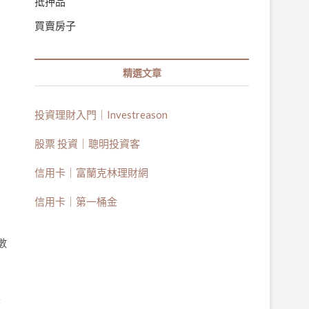
抵押品
。
買賣房子
精選文章
投資理財入門｜Investreason
股票 投資｜聰明投資客
信用卡｜富蘭克林理財網
信用卡｜第一桶金
數
們
如
下