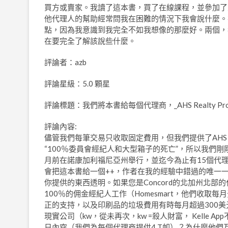
買方或賣家。我讀了這本書，買了在線課程，並參加了
他代理人的幫助經常問我在困難的情況下我會說什麼。
點，因為我意識到我完全不如我想像的那麼好。兩個，
在要完全了解該說些什麼。
評論者：azb
評論星級：5.0 顆星
評論標題：我們將本書給每個代理商，_AHS Realty Pro
評論內容:
儘管我們每筆交易只收取固定費用，但我們提供了AHS Re
“100％委員會經紀人和大型箱子的死亡”，所以我們剛剛
月前在諾康加利福尼亞州舉行，並迄今為止有15個代
會把這本書給一個++，作者在我的經驗中錯過的唯一
你提供的東西透明。如果您是Concord的北加州北部的代理
100％的佣金經紀人工作（Homesmart，他們收
正的支持，以及印刷品的垃圾費用有時每月超過300
現實公司（kw，從未再次，kw =殺人財富， Kelle
日內穿（我們為每個代理商提供4 T卹）？為什麼他