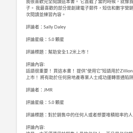
我很喜歡完全閱讀這本書。 它直截了當的時候，就像
子。 我最喜歡的部分是創建電子郵件，短信和數字營
次閱讀並練習內容。
評論者：Sally Daley
評論星級：5.0 顆星
評論標題：幫助安全1.2米上市！
評論內容:
話語很重要！ 買這本書！ 提供“使用它”短語用於Zilli
上市！ 將有助於任何房地產專業人士成功運轉普通陷阱
評論者：JMR
評論星級：5.0 顆星
評論標題：對於銷售中的任何人或者想要堆積賠率的人
評論內容: