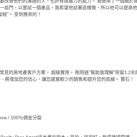
要改善他們的溝通的人，也許有說服力的能力。 我使用了一個關於
一扇門，以嘗試一個產品，我希望他試著這樣做，所以他可以提高
經”。 受到推崇的！
on常見的房地產客戶方案。 超級實用。 剛用過“幫助我理解”保留1.2米
 – 將增加您的信心，讓您感覺較少的銷售和提升您的底線。 寶石！
sw / 100％佣金分裂