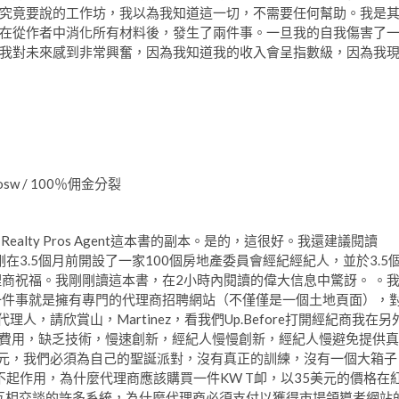
究竟要說的工作坊，我以為我知道這一切，不需要任何幫助。我是
在從作者中消化所有材料後，發生了兩件事。一旦我的自我傷害了
我對未來感到非常興奮，因為我知道我的收入會呈指數級，因為我
sw / 100％佣金分裂
alty Pros Agent這本書的副本。是的，這很好。我還建議閱讀
在3.5個月前開設了一家100個房地產委員會經紀經紀人，並於3.5
理商祝福。我剛剛讀這本書，在2小時內閱讀的偉大信息中驚訝。 。
一件事就是擁有專門的代理商招聘網站（不僅僅是一個土地頁面），
人，請欣賞山，Martinez，看我們Up.Before打開經紀商我在另
取每月費用，缺乏技術，慢速創新，經紀人慢慢創新，經紀人慢避免提供真
美元，我們必須為自己的聖誕派對，沒有真正的訓練，沒有一個大箱子
 App不起作用，為什麼代理商應該購買一件KW T卹，以35美元的價格在
們互相交談的許多系統，為什麼代理商必須支付以獲得市場領導者網站