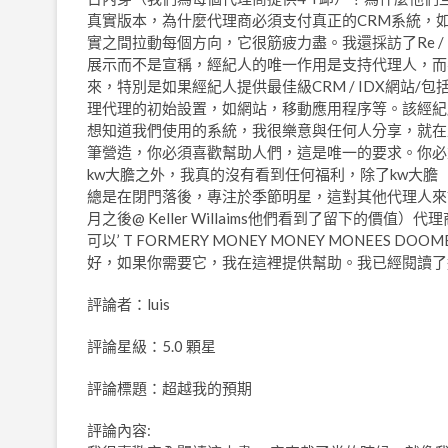
真實版本，為什麼代理商必須支付真正的CRM系統，如
實之間拉動每個方向，它很筋疲力盡。我還採訪了Re / 
展示而不是宣稱，經紀人的唯一作用是支持代理人，而不
來，特別是如果經紀人提供最佳級CRM / IDX網站
理代理的初始設置，如網站，移動應用程序等。該經紀
想知道我們使用的系統，我很樂意與任何人分享，就在上面的UR
筆營造，你必須喜歡幫助人們，這是唯一的要求。你必
kw大膽之外，我真的沒有看到任何福利，除了kw大膽
總是在閉門落後，專注於季節明星，這對其他代理人來
月之後@ Keller Willaims他們看到了留下的
可以’ T FORMERY MONEY MONEY MONEE
好，如果你需要它，我在這裡提供幫助。我已經閱讀了這
評論者：luis
評論星級：5.0 顆星
評論標題：超越我的預期
評論內容: