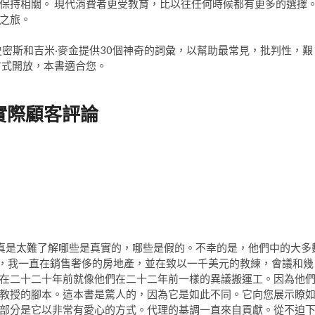
保持相關。 現代消費者更受教育，比以往任何時候都有更多的選擇
之旅。
密斯和吉米·麥金提供30個神奇的詞彙，以幫助最常見，批判性，艱
方式開放，本書適合您。
實際顧客評論
真是太難了解哪些是真實的，哪些是假的。不幸的是，他們中的大多
以來，我一直在銷售奢侈的房地產，並在致以一千美元的教練，會議和幾
在二十二十年前就像他們在二十二年前一樣的異議搬運工。因為他
教授的腳本。這本書是驚人的，因為它是如此不同。它向您展示瞭
部分是它以非常有愛心的方式。代理的基調一直來自貢獻。從不迫