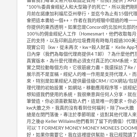
儘管我們每筆交易只收取固定費用，但我們提供了AHS Re
“100％委員會經紀人和大型箱子的死亡”，所以我們剛剛
月前在諾康加利福尼亞州舉行，並迄今為止有15個代
會把這本書給一個++，作者在我的經驗中錯過的唯一
你提供的東西透明。如果您是Concord的北加州北部的代理
100％的佣金經紀人工作（Homesmart，他們收
正的支持，以及印刷品的垃圾費用有時每月超過300
現實公司（kw，從未再次，kw =殺人財富， Kelle
日內穿（我們為每個代理商提供4 T卹）？為什麼他
真實版本，為什麼代理商必須支付真正的CRM系統，如
實之間拉動每個方向，它很筋疲力盡。我還採訪了Re / 
展示而不是宣稱，經紀人的唯一作用是支持代理人，而不
來，特別是如果經紀人提供最佳級CRM / IDX網站
理代理的初始設置，如網站，移動應用程序等。該經紀
想知道我們使用的系統，我很樂意與任何人分享，就在上面的UR
筆營造，你必須喜歡幫助人們，這是唯一的要求。你必
kw大膽之外，我真的沒有看到任何福利，除了kw大膽
總是在閉門落後，專注於季節明星，這對其他代理人來
月之後@ Keller Willaims他們看到了留下的
可以’ T FORMERY MONEY MONEY MONEE
好，如果你需要它，我在這裡提供幫助。我已經閱讀了這