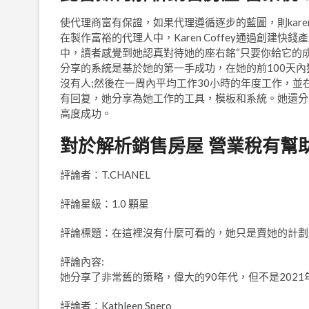
使代理商富有保證，如果代理遵循逐步的藍圖，則karen
在製作富裕的代理人中，Karen Coffey通過創
中，讀者感覺到她認真對待她的座右銘“只要你給它的
分享的系統是基於她的第一手成功，在她的前100天內
沒有人;然後在一周內平均工作30小時的年度工作，並
有回复，她分享為她工作的工具，模板和系統。她還分
高度成功。
對於解析銷售房屋 營業稅有幫
評論者：T.CHANEL
評論星級：1.0 顆星
評論標題：在這裡沒有什麼可看的，她只是賣她的計劃
評論內容:
她分享了非常舊的策略，偉大的90年代，但不是202
評論者：Kathleen Spero