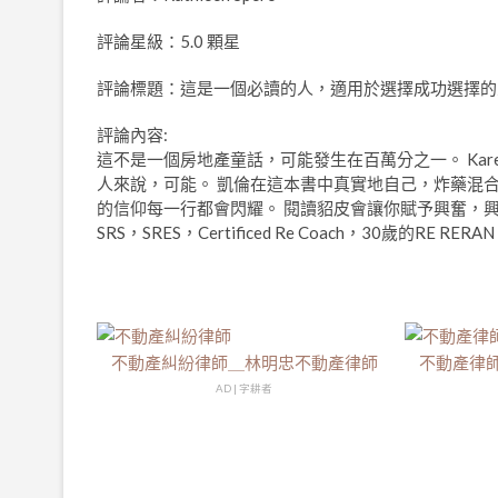
評論星級：5.0 顆星
評論標題：這是一個必讀的人，適用於選擇成功選擇的人
評論內容:
這不是一個房地產童話，可能發生在百萬分之一。 Ka
人來說，可能。 凱倫在這本書中真實地自己，炸藥混合
的信仰每一行都會閃耀。 閱讀貂皮會讓你賦予興奮，興奮，準備滾動！ 
SRS，SRES，Certificed Re Coach，30歲的RE RERA
不動產糾紛律師＿林明忠不動產律師
不動產律
AD | 字耕者