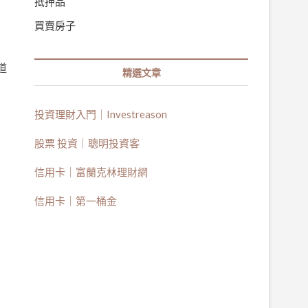
抵押品
買賣房子
道
精選文章
的
投資理財入門｜Investreason
股票 投資｜聰明投資客
信用卡｜富蘭克林理財網
信用卡｜第一桶金