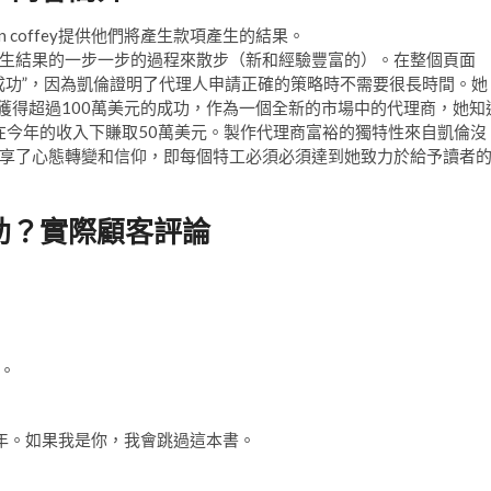
 coffey提供他們將產生款項產生的結果。
建快錢產生結果的一步一步的過程來散步（新和經驗豐富的）。在整個頁面
成功”，因為凱倫證明了代理人申請正確的策略時不需要很長時間。她
獲得超過100萬美元的成功，作為一個全新的市場中的代理商，她知
在今年的收入下賺取50萬美元。製作代理商富裕的獨特性來自凱倫沒
享了心態轉變和信仰，即每個特工必須必須達到她致力於給予讀者
助？實際顧客評論
。
1年。如果我是你，我會跳過這本書。