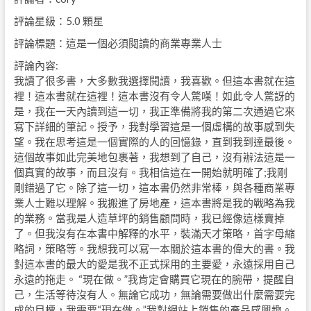
評論星級：5.0 顆星
評論標題：這是一個必須閱讀的商業專業人士
評論內容:
我讀了很多書，大多數我選擇閱讀，我喜歡。但這本書就在這
裡！這本書就在這裡！這本書沒有令人驚嘆！如此令人驚訝的
是，我在一天內讀到這一切，我正準備將我的第二次通過它來
寫下詳細的筆記。授予，我對學習這是一個虛構的故事感到失
望。我在思考這是一個實際的人的回憶錄，直到我到達最後。
這個故事如此完美地包裹著，我想到了自己，沒有辦法這是一
個真實的故事，而且沒有。我相信這在一開始就明確了;我剛
剛錯過了它。除了這一切，這本書仍然非常棒，與各種商業專
業人士難以理解。我搬進了房地產，這本書將是我的戰略為我
的業務。當我是人造草坪的銷售顧問時，我已經像這樣賣掉
了。但我沒有在本書中解釋的水平，裝滿天才策略，首字母縮
略詞，策略等。我想我可以寫一本關於這本書的偉大的書。我
對這本書的最大的愛是我不正式採用的主要愛，永遠採用自己
永遠的拖走。 “現在做。”我肯定會購買它現在的腕帶，提醒自
己，生活等待沒有人。無論它成功，無論需要做出什麼需要完
成的目標，我需要“現在做。”我對網站上銷售的產品感興趣。