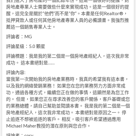
我們進入了房地產的一個記錄年份。這是一個很好的提醒，對
房地產專業人士需要做些什麼來實現成功。這是一個很好的提
醒，這完全是關於“他們”而不是“你”。本書是任何Realtor®，
抵押貸款人或任何其他房地產專業人員的必備讀書。我強烈推
薦這一個銷售專業人士。
評論者：MG
評論星級：5.0 顆星
評論標題：我是我的第二個是一個房地產經紀人，這次我非常
成功。 這本書絕對是……
評論內容:
當我第一次開始我的房地產業務時，我真的希望我有這本書，
以及我的網絡營銷業務！ 如果您在您的業務努力方面非常成
功，通過各種方式，繼續您正在做的事情，這顯然是為您工作
的。 但是，如果您正在尋求改善您的客戶關係，客戶基礎或您
的業務總體，請自己幫助並閱讀本書。 我是我的第二個是一個
房地產經紀人，這次我非常成功。 本書絕對是原因之一。 停
止追逐不想被追逐的客戶。 相反，吸引客戶希望通過應用
Michael Maher教授的潛在原則與您合作。
評論者：cory