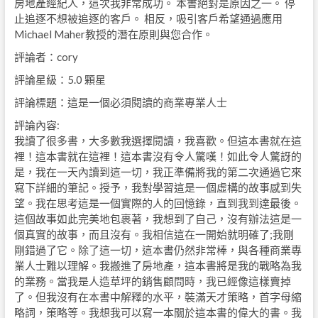
房地產經紀人，這次我非常成功。 本書絕對是原因之一。 停
止追逐不想被追逐的客戶。 相反，吸引客戶希望通過應用
Michael Maher教授的潛在原則與您合作。
評論者：cory
評論星級：5.0 顆星
評論標題：這是一個必須閱讀的商業專業人士
評論內容:
我讀了很多書，大多數我選擇閱讀，我喜歡。但這本書就在這
裡！這本書就在這裡！這本書沒有令人驚嘆！如此令人驚訝的
是，我在一天內讀到這一切，我正準備將我的第二次通過它來
寫下詳細的筆記。授予，我對學習這是一個虛構的故事感到失
望。我在思考這是一個實際的人的回憶錄，直到我到達最後。
這個故事如此完美地包裹著，我想到了自己，沒有辦法這是一
個真實的故事，而且沒有。我相信這在一開始就明確了;我剛
剛錯過了它。除了這一切，這本書仍然非常棒，與各種商業專
業人士難以理解。我搬進了房地產，這本書將是我的戰略為我
的業務。當我是人造草坪的銷售顧問時，我已經像這樣賣掉
了。但我沒有在本書中解釋的水平，裝滿天才策略，首字母縮
略詞，策略等。我想我可以寫一本關於這本書的偉大的書。我