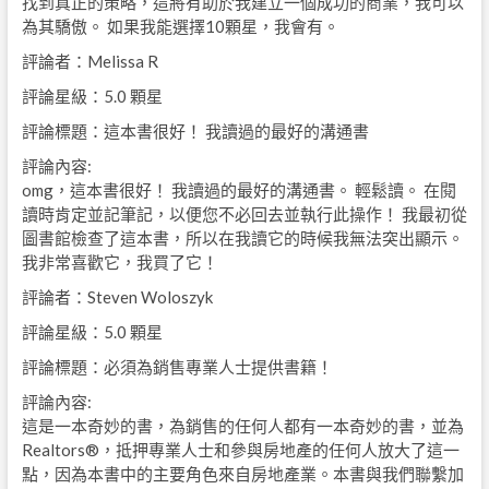
找到真正的策略，這將有助於我建立一個成功的商業，我可以
為其驕傲。 如果我能選擇10顆星，我會有。
評論者：Melissa R
評論星級：5.0 顆星
評論標題：這本書很好！ 我讀過的最好的溝通書
評論內容:
omg，這本書很好！ 我讀過的最好的溝通書。 輕鬆讀。 在閱
讀時肯定並記筆記，以便您不必回去並執行此操作！ 我最初從
圖書館檢查了這本書，所以在我讀它的時候我無法突出顯示。
我非常喜歡它，我買了它！
評論者：Steven Woloszyk
評論星級：5.0 顆星
評論標題：必須為銷售專業人士提供書籍！
評論內容:
這是一本奇妙的書，為銷售的任何人都有一本奇妙的書，並為
Realtors®，抵押專業人士和參與房地產的任何人放大了這一
點，因為本書中的主要角色來自房地產業。本書與我們聯繫加