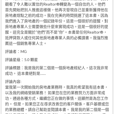
觀看了令人難以置信的Realtor®轉變為一個自信的人，他們
首先開始把別人推進這樣做，他再次發現自己並重新獲得他在
房地產熔點之前的成功。我在完美的時間挑選了這本書，因為
我們進入了房地產的一個記錄年份。這是一個很好的提醒，對
房地產專業人士需要做些什麼來實現成功。這是一個很好的提
醒，這完全是關於“他們”而不是“你”。本書是任何Realtor®，
抵押貸款人或任何其他房地產專業人員的必備讀書。我強烈推
薦這一個銷售專業人士。
評論者：MG
評論星級：5.0 顆星
評論標題：我是我的第二個是一個房地產經紀人，這次我非常
成功。 這本書絕對是……
評論內容:
當我第一次開始我的房地產業務時，我真的希望我有這本書，
以及我的網絡營銷業務！ 如果您在您的業務努力方面非常成
功，通過各種方式，繼續您正在做的事情，這顯然是為您工作
的。 但是，如果您正在尋求改善您的客戶關係，客戶基礎或您
的業務總體，請自己幫助並閱讀本書。 我是我的第二個是一個