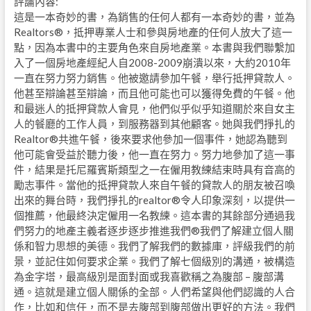
評論內容:
這是一本奇妙的書，為銷售的任何人都有一本奇妙的書，並為
Realtors®，抵押專業人士和參與房地產的任何人放大了這一
點，因為本書中的主要角色來自房地產業。本書與我們聯繫加
入了一個房地產經紀人自2008-2009崩潰以來，大約2010年
一直在努力努力銷售。他被邀請參加午餐，舉行抵押貸款人。
他甚至辯論甚至辯論，而且他可能也可以獲得免費的午餐。他
和最迷人的抵押貸款人會見，他們似乎似乎知道關於來自女主
人的餐廳的工作人員，到服務器到其他顧客。她與我們掙扎的
Realtor®共進午餐，後來要求他參加一個事件，她認為聽到
他可能會受益於聽力後，他一直在努力。努力地參加了這一事
件，結果是托尼羅賓斯類型之一在僱用教練結束時具有音高的
勵志事件。當他的抵押貸款人來自午餐的貸款人的朋友被召喚
出來的舞台時，我們掙扎的realtor®令人印象深刻，以提供一
個推薦，他最終決定僱用一名教練。這本書的其餘部分通過我
們努力的地產主義者逐步逐步推進我們®我們了解建立個人關
係和智力思想的美德。我們了解我們的數據庫，評級我們的前
景，並記住如何要求企業。我們了解七個級別的溝通，被構造
為金字塔，最高級別是面對面或我喜歡稱之為腹部 – 腹部溝
通。這就是建立個人關係的全部。人們希望與他們認識的人合
作，比如和信任，而不是去腹部到腹部做出更好的方法。我們