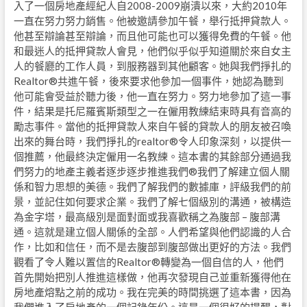
入了一個房地產經紀人自2008-2009崩潰以來，大約2010年
一直在努力努力銷售。他被邀請參加午餐，舉行抵押貸款人。
他甚至辯論甚至辯論，而且他可能也可以獲得免費的午餐。他
和最迷人的抵押貸款人會見，他們似乎似乎知道關於來自女主
人的餐廳的工作人員，到服務器到其他顧客。她與我們掙扎的
Realtor®共進午餐，後來要求他參加一個事件，她認為聽到
他可能會受益於聽力後，他一直在努力。努力地參加了這一事
件，結果是托尼羅賓斯類型之一在僱用教練結束時具有音高的
勵志事件。當他的抵押貸款人來自午餐的貸款人的朋友被召喚
出來的舞台時，我們掙扎的realtor®令人印象深刻，以提供一
個推薦，他最終決定僱用一名教練。這本書的其餘部分通過我
們努力的地產主義者逐步逐步推進我們®我們了解建立個人關
係和智力思想的美德。我們了解我們的數據庫，評級我們的前
景，並記住如何要求企業。我們了解七個級別的溝通，被構造
為金字塔，最高級別是面對面或我喜歡稱之為腹部 – 腹部溝
通。這就是建立個人關係的全部。人們希望與他們認識的人合
作，比如和信任，而不是去腹部到腹部做出更好的方法。我們
觀看了令人難以置信的Realtor®轉變為一個自信的人，他們
首先開始把別人推進這樣做，他再次發現自己並重新獲得他在
房地產熔點之前的成功。我在完美的時間挑選了這本書，因為