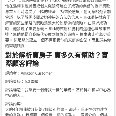
（7L）七個溝通級別講述了Rick Masters的娛樂和教育故事，
他在遇到未經廣告或個人促銷時建立了成功的業務的抵押貸款
專業人士時遭受了下降的經濟。 持懷疑態度，他同意陪她參加
會議，以了解更多關於她神秘的方法的信息。 Rick很快就會了
解實施這些策略的獎勵遠遠大於他想像的獎勵。 在尋求成功
時，他發現了重要意義。 Rick的試驗和勝利的這種心靈故事描
述了幫助他從自我時代發展到慷慨的策略。 這本書比推薦更重
要。 這是關於建立一個不僅餵養你的家庭的企業，而且還為你
的靈魂餵養。
對於解析賣房子 賣多久有幫助？實
際顧客評論
評論者：Amazon Customer
評論星級：5.0 顆星
評論標題：我想要一個像我一樣的業務。 基於轉介和以中心為
中心的人……
評論內容:
大約4年前我被介紹給7個級別的書。 那時，我正在努力建立
我的業務。 我想要一個像我一樣的業務。 一個轉介的一個基