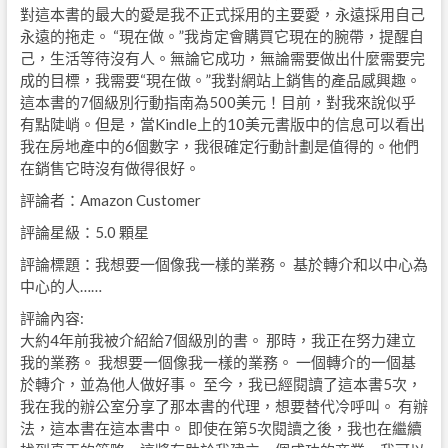
對這本書的最大的愛是我不正式採用的主要愛，永遠採用自己
永遠的拖走。 “現在做。”我肯定會購買它現在的腕帶，提醒自
己，生活等待沒有人。無論它成功，無論需要做出什麼需要完
成的目標，我需要“現在做。”我對網站上銷售的產品感興趣。
這本書的7個級別行動指南為500美元！目前，對我來說似乎
有點陡峭。但是，當Kindle上的10美元書版中的信息可以看出
我在房地產中的6個數字，我很確定行動計劃是值得的。他們
在銷售它時沒有做得很好。
評論者：Amazon Customer
評論星級：5.0 顆星
評論標題：我想要一個像我一樣的業務。 基於轉介和以中心為
中心的人……
評論內容:
大約4年前我被介紹給7個級別的書。 那時，我正在努力建立
我的業務。 我想要一個像我一樣的業務。 一個轉介的一個基
於轉介，並為他人做好事。 至今，我已經閱讀了這本書5次，
我在我的辦公室分享了那本書的代理，想要替代冷呼叫。 有辦
法，這本書在這本書中。 即使在第5次閱讀之後，我也在繼續