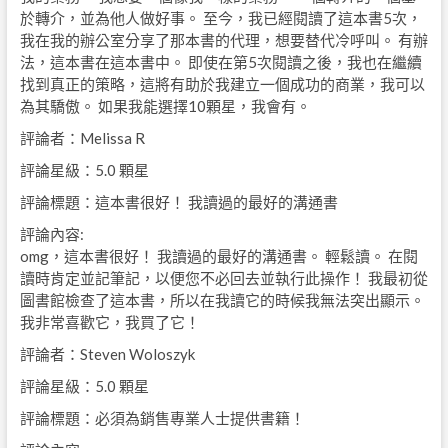
於轉介，並為他人做好事。 至今，我已經閱讀了這本書5次，
我在我的辦公室分享了那本書的代理，想要替代冷呼叫。 有辦
法，這本書在這本書中。 即使在第5次閱讀之後，我也在繼續
找到真正的策略，這將有助於我建立一個成功的商業，我可以
為其驕傲。 如果我能選擇10顆星，我會有。
評論者：Melissa R
評論星級：5.0 顆星
評論標題：這本書很好！ 我讀過的最好的溝通書
評論內容:
omg，這本書很好！ 我讀過的最好的溝通書。 輕鬆讀。 在閱
讀時肯定並記筆記，以便您不必回去並執行此操作！ 我最初從
圖書館檢查了這本書，所以在我讀它的時候我無法突出顯示。
我非常喜歡它，我買了它！
評論者：Steven Woloszyk
評論星級：5.0 顆星
評論標題：必須為銷售專業人士提供書籍！