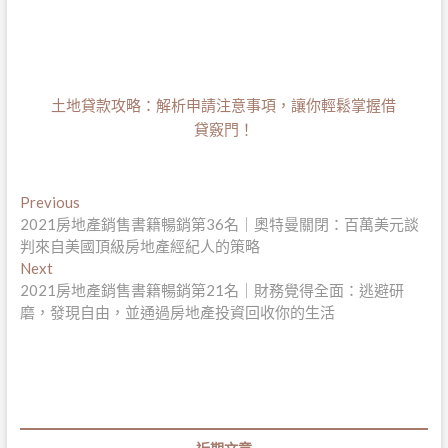
土地貸款攻略：解析申請注意事項，讓你輕鬆掌握借
貸竅門！
文
Previous
Previous
post:
2021房地產銷售書籍暢銷第36名｜奧特曼關閉：百萬美元談
章
判來自美國頂級房地產經紀人的策略
導
Next
Next
post:
2021房地產銷售書籍暢銷第21名｜財務覺得全面：逃避研
覽
磨，發現自由，並通過房地產投資回收你的生活