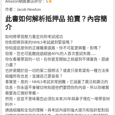
Amazon網路書店評分：5
作者：Jacob Newton
此書如何解析抵押品 拍賣？內容簡
介
如何將學習壓力重定向到考試成功
你對即將到來的NMLS考試感到緊張嗎？
你知道這是你的正確職業道路，你不可能更興奮，對嗎？
但是，您也可能聽說過超過40％的人首次嘗試失敗……
你在看著學習的一切，在你甚至開始之前感到不堪重負，筋疲
力盡？
也許是關於這一切的第二個想法？或者只是希望有一種方法來
組織所有信息，並讓自己更容易？
事實是，是的，NMLS考試非常困難。它涵蓋了廣泛和廣泛的
信息，你永遠不會確切地知道他們要問你的內容，所以你確實
需要為它做好準備。
然而，這並不意味著您必須在未來20年與鼻子埋在一堆學習材
料中。
通過組織和全包的理解，與考試內容的強大提示和指針配對如