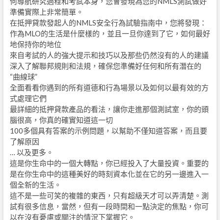
何導航研究過程和考試本身，您會發現為您的NMLS測試做好
準備實際上非常簡單。
在抵押貸款發起人的NMLS安全行為試驗指南中，您將發現：
作為MLO的生活是什麼樣的，並且一旦你達到了它，如何最好
地保持你的地位
來自考試的人的強大提示和技巧以及那些仍然沒有的人的建議
深入了解聯邦規則和法規，確保您準備好任何和所有潛在的
“曲線球”
全面看看你遇到的所有道德和行為場景以及如何以最有效的方
式處理它們
最詳細的抵押貸款產品的看法，讓你走進那個測試室，你的頭
腦很高，你真的確實知道這一切
100多個具有答案的示例問題，以幫助不僅知道答案，而且要
了解原因
… 以及更多。
這是你生命中的一個大轉點，你已經投入了大量投資。重要的
是在你生命中的這種美好的時刻資本化並在它的另一邊進入一
個全新的生活。
這不是一些可笑的複雜的東西，只有超級天才可以弄清楚。測
試有很多信息，當然，但有一段時間和一點決定的焦點，你可
以在沒有憂慮或關注的情況下掌握它。