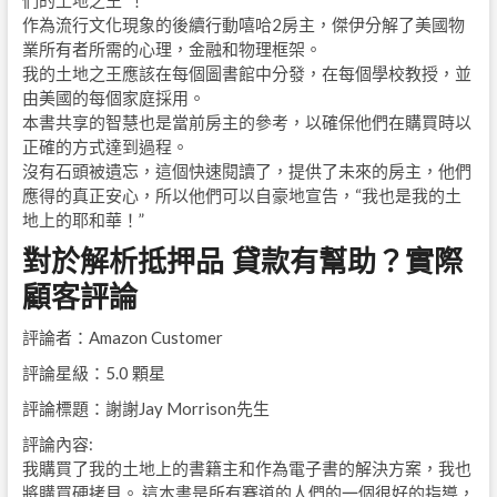
們的土地之王“！
作為流行文化現象的後續行動嘻哈2房主，傑伊分解了美國物
業所有者所需的心理，金融和物理框架。
我的土地之王應該在每個圖書館中分發，在每個學校教授，並
由美國的每個家庭採用。
本書共享的智慧也是當前房主的參考，以確保他們在購買時以
正確的方式達到過程。
沒有石頭被遺忘，這個快速閱讀了，提供了未來的房主，他們
應得的真正安心，所以他們可以自豪地宣告，“我也是我的土
地上的耶和華！”
對於解析抵押品 貸款有幫助？實際
顧客評論
評論者：Amazon Customer
評論星級：5.0 顆星
評論標題：謝謝Jay Morrison先生
評論內容:
我購買了我的土地上的書籍主和作為電子書的解決方案，我也
將購買硬拷貝。 這本書是所有賽道的人們的一個很好的指導，