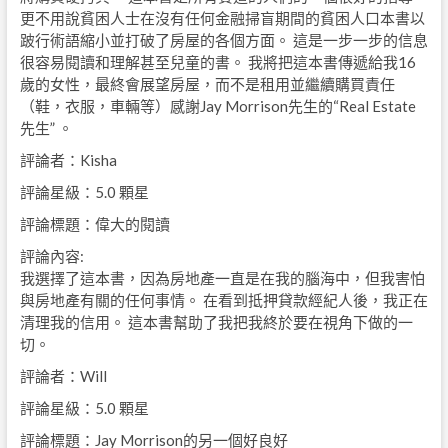
更不用說貧困人士在沒有任何金融掃盲期間的貧困人口本書以
跛行術語縮小並打破了房屋的各個方面。 這是一步一步的信息
很容易閱讀和理解甚至兒童的書。 我將把這本書傳遞給我16
歲的女性，最終會展望房屋，而不是租用並繼續購買責任
（鞋，衣服，車輛等）感謝Jay Morrison先生的“Real Estate
先生” 。
評論者：Kisha
評論星級：5.0 顆星
評論標題：偉大的閱讀
評論內容:
我選擇了這本書，因為房地產一直是在我的腦海中，但我害怕
與房地產有關的任何事情。 在看到抵押貸款經紀人後，我正在
清理我的信用。 這本書幫助了我把我終於要在視角下做的一
切。
評論者：Will
評論星級：5.0 顆星
評論標題：Jay Morrison的另一個好良好