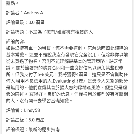
麵點。
評論者：Andrew A
評論星級：3.0 顆星
評論標題：不是為了擁有/確實擁有租賃的人
評論內容:
如果您擁有單一的租賃，您不需要這個。 它解決瞭如此純粹的
基本常識。 這並不是說我沒有發現它完全沒用，但除非你以前
從未買過了物業，否則不能理解最基本的管理策略，缺乏常
識。 關於簽署您的購買合同和一些良好信息以避免某些稅務
所，但我支付了5-8美元，我將獲得4顆星，這只是不會幫助任
何人 租用不良信用的人.Evaluating財產）是最令人失望的部分
是無用的。他們宣傳其善於擴大您的房地產風險，但這只是虛
假的陳述。 寫得好，良好的信息，但僅適用於那些沒有互聯網
的人，沒有開車去學習基礎知識。
評論者：Lindy58
評論星級：5.0 顆星
評論標題：最新的逐步指南