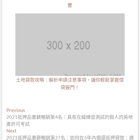
響
土地貸款攻略：解析申請注意事項，讓你輕鬆掌握借
貸竅門！
文
Previous
Previous
post:
2021抵押品書籍暢銷第4名｜具有在線練習測試的假人的房地
章
產許可考試
導
Next
Next
post:
2021抵押品書籍暢銷第27名｜如何在5年內償還抵押貸款：通