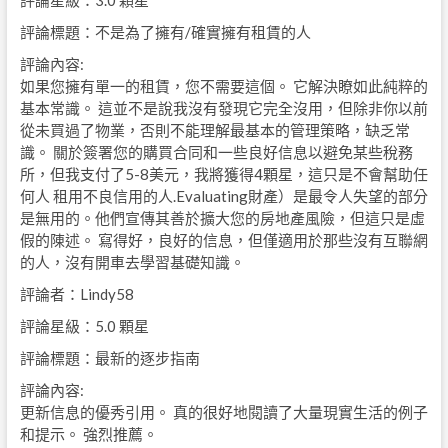
評論星級：3.0 顆星
評論標題：不是為了擁有/確實擁有租賃的人
評論內容:
如果您擁有單一的租賃，您不需要這個。 它解決瞭如此純粹的
基本常識。 這並不是說我沒有發現它完全沒用，但除非你以前
從未買過了物業，否則不能理解最基本的管理策略，缺乏常
識。 關於簽署您的購買合同和一些良好信息以避免某些稅務
所，但我支付了5-8美元，我將獲得4顆星，這只是不會幫助任
何人 租用不良信用的人.Evaluating財產）是最令人失望的部分
是無用的。他們宣傳其善於擴大您的房地產風險，但這只是虛
假的陳述。 寫得好，良好的信息，但僅適用於那些沒有互聯網
的人，沒有開車去學習基礎知識。
評論者：Lindy58
評論星級：5.0 顆星
評論標題：最新的逐步指南
評論內容:
更新信息的優秀引用。 真的很好地閱讀了大量現實生活的例子
和提示。 強烈推薦。