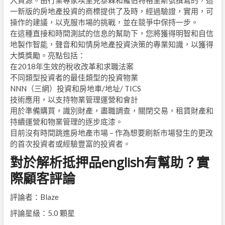
入資源。由行業專家埃里克泰森和羅伯特格里斯號撰寫的，這
一新版的房地產投資的商標提供了及時，經過驗證，實用，可
操作的建議，以克服市場的挑戰，並在競爭中保持一步。
在這種直接和時間測試的信息的幫助下，您將獲得明智和自信
地製作智能，聲音和知情房地產投資決策的專業知識，以獲得
大獎獎勵。亮點包括：
在2018年生效的稅收改革和求職法案
不同類型投資者的最佳類型的投資物業
NNN（三網）投資和房地車/地址/ TICS
技術應用，以支持物業管理運營和會計
用於準備購買，識別財產，盡職調查，關閉交易，租賃財產和
持續運營和物業管理的逐步底漆。
目前沒有時間跳進房地產市場 – 作為想要刷新市場發生的更改
的首次投資者或經驗豐富的投資者。
對於解析抵押品english有幫助？實
際顧客評論
評論者：Blaze
評論星級：5.0 顆星