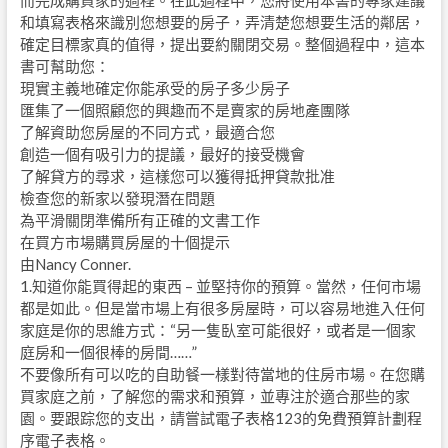
而完成購買家的過程。在此過程中，您將使用本書的專家建議
和填寫表格來識別您想要的房子，弄清楚您想要生活的鄰居，
確定目標家真的值得，提出要約關閉交易。整個過程中，這本
書可幫助您：
現實主義地確定你能承受的房子多少房子
匯集了一個照顧您的興趣而不是賣家的房地產團隊
了解資助您房屋的不同方式，最適合您
創造一個有吸引力的提議，最好的接受機會
了解貸方的尋求，這樣您可以獲得抵押貸款批准
檢查您的新家以發現潛在問題
為平滑關閉準備所有正確的文書工作
在買方市場購買房屋的十個提示
由Nancy Conner.
1.知道你能買得起的東西 – 並堅持你的預算。當然，任何市場
都是如此。但是當市場上有很多房屋時，可以容易地進入任何
家庭是你的思維方式：“另一隻臥室可能很好，或者是一個家
庭房和一個很棒的房間……”
不要像所有可以吃的自助餐一樣對待當地的住房市場。在您購
買家庭之前，了解您的需求和預算，並專注於適合那些的家
園。要跟踪您的支出，請嘗試電子表格123的免費預算計劃程
序電子表格。