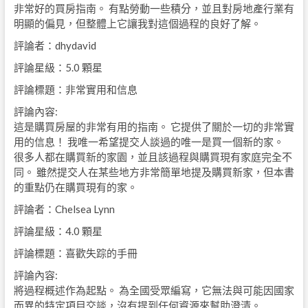
非常好的買房指南。 有點勞動一些積分，並且對房地產行業有
明顯的偏見，但整體上它讓我對這個過程的良好了解。
評論者：dhydavid
評論星級：5.0 顆星
評論標題：非常實用和信息
評論內容:
這是購買房屋的非常有用的指南。 它提供了關於一切的非常實
用的信息！ 我唯一希望提交人談過的唯一是買一個新的家。
很多人都在購買新的家園，並且該過程與購買現有家庭完全不
同。 雖然提交人在某些地方非常簡單地提及購買新家，但本書
的重點仍在購買現有的家。
評論者：Chelsea Lynn
評論星級：4.0 顆星
評論標題：喜歡失踪的手冊
評論內容:
將過程概述作為起點。 為全國受眾編寫，它無法與可能因國家
而異的特定項目交談，沒有提到任何資源來幫助澄清。