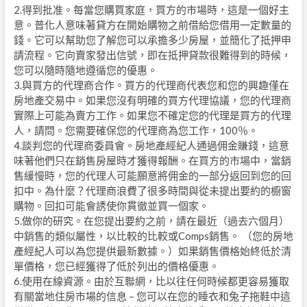
2.得到批准。每當您購買家庭，買方的市場時，這是一個好主
意。普化人意味著貸方在開始購物之前借給您借用一定數量的
錢。它可以幫助您了解您可以承擔多少房屋，並簡化了抵押申
請流程。它向賣家發出信號，即在抵押貸款很難得到的時候，
您可以隨時隨地遵循您的優惠。
3.與買方的代理商合作。買方的代理商代表您和您的興趣僅在
房地產交易中。如果您沒有明確的買方代理協議，您的代理商
實際上可能為賣方工作。如果您不確定您的代理是買方的代理
人，請問。您需要確保您的代理商為您工作，100％。
4.談判您的代理商委員會。房地產經紀人通過佣金賺錢，這意
味著他們只在銷售房屋時才獲得報酬。在買方的市場中，當銷
售緩慢時，您的代理人可能願意將佣金的一部分返回到您的回
扣中。為什麼？代理商浪費了很多時間與從未提出要約的櫥窗
購物。回扣可能會誘使你貫徹並買一個家。
5.做你的研究。在您提出要約之前，請在最近（過去六個月）
中銷售的類似屬性，以比較的比較或Comps銷售。 （您的房地
產經紀人可以為您提供最新數據。）如果銷售價格始終低於清
單價格，您已經獲得了低於列出的價格優惠。
6.使用在線資源。由於互聯網，比以往任何時候都更容易獲取
有關當地住房市場的信息 – 您可以在您的睡衣和兔子拖鞋中這