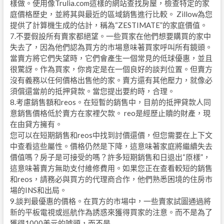
樣做。使用像Trulia.com這樣的網站查找房屋，檢查特定的家
庭價格歷史，並將其與最近的區域銷售進行比較。 Zillow為您
提供了計算機生成的估計，稱為“ZESTIMATE”的家庭價值。
7.不要假設所有賣家都絕望。一些買家在他們想要購買的家中
失去了，因為他們認為買方的市場意味著買家呼叫所有鏡頭。
當賣方將它們失望時，它們會產生一個常見的低球優惠，並且
很驚訝。作為買家，你肯定是在一個良好的談判位置。但賣方
沒有義務以任何價格出售他的家。賣方還有其他壓力，就像必
須償還當前的抵押貸款。當您提出要約時，合理。
8.考慮銷售額和reos。在短暫的銷售中，目前的抵押貸款人同
意銷售價格低於賣方在家裡欠款。 reo是經歷止贖的財產，現
在由貸方擁有。
您可以在短期銷售和reos中找到討價還價，但您需要在上下文
中查看這些屬性。價格仍然是下降，這意味著家庭將繼續失去
價值嗎？房子是可接受的嗎？許多短期銷售和日退出“原樣”，
這意味著賣方無助支付維修費用。如果您正在查看較短的銷售
和reos，請務必與買方的代理商合作，他們熟悉困境的住房市
場的INS和出局。
9.談判最優惠的價格。在買方的市場中，一些賣家試圖通過將
新的平板電視或巡航作為誘惑來獲得買家的注意。而不是為了
獲得1000美元的噱頭，而不是